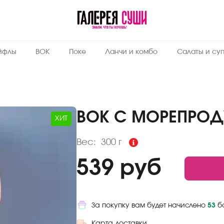
Пищевая
ценность
:
300
Вес, г
йфлы
ВОК
Поке
Ланчи и комбо
Салаты и су
11.5
Жиры, г
7
Белки, г
27
Углеводы,
г
ВОК С МОРЕПРОД
ХИТ
245.7
Ккал
Вес:
300 г
539 руб
За покупку вам будет начислено
53
б
Карта доставки